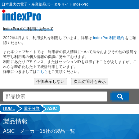
日本最大の電子・産業部品ポータルサイト indexPro
indexPro のご利用にあたって
2022年4月より、利用規約を制定しています。詳細は
indexPro 利用規約
をご確
認ください。
また本ウェブサイトでは、利用者の個人情報について法令およびその他の規範を
遵守し利用者の個人情報の保護に努めております。
利用にあたりIPアドレス、またはセッションIDを取得することがありますが、こ
れらは匿名化した上で統計利用しています。
詳細につきましては
こちら
をご覧頂ください。
HOME
電子分野
ASIC
製品情報
ASIC メーカー15社の製品一覧