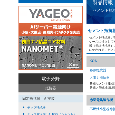
製品情報
セメント抵抗
セメント抵抗器
セメント抵抗器 
ケースに挿入して
器（巻線抵抗器）
に使われる。セメ
KOA
巻線抵抗器
大電力抵抗器
電子分野
巻線セメント抵抗
巻線／酸化金属皮
抵抗器
固定抵抗器 面実装
赤羽電具製作所
チップ抵抗器
不燃性小型巻線
チップ電流検出抵抗器（シャント）