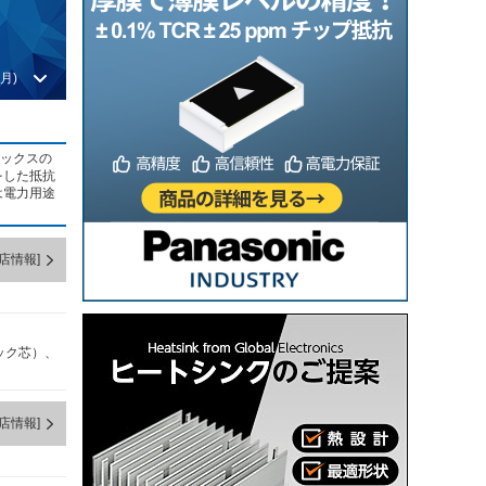
月)
ミックスの
をした抵抗
は電力用途
店情報]
ック芯）、
店情報]