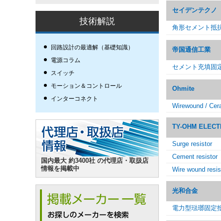
セイデンテクノ
技術解説
角形セメント抵
回路設計の最適解（基礎知識）
帝国通信工業
電源コラム
セメント充填固
スイッチ
モーション＆コントロール
Ohmite
インターコネクト
Wirewound / Cer
TY-OHM ELEC
Surge resistor
Cement resistor
国内最大 約3400社 の代理店・取扱店
情報を掲載中
Wire wound resis
光和合金
電力型琺瑯固定