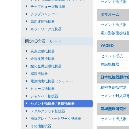
セメント抵抗器
チップヒューズ抵抗器
チップジャンパー
タマオーム
高周波用抵抗器
セメント抵抗器
ネットワーク抵抗器
電力形被覆巻線
固定抵抗器 リード
YAGEO
炭素皮膜抵抗器
セメント抵抗
金属皮膜抵抗器
巻線抵抗器
酸化金属皮膜抵抗器
感温抵抗器
日本抵抗器製作
電流検出抵抗器（シャント）
精密巻線抵抗器
ヒューズ抵抗器
セメント封入箱
ジャンパー抵抗器
セメント抵抗器 / 巻線抵抗器
磐城無線研究所
メタルクラッド抵抗器
抵抗アレイ / ネットワーク抵抗器
セメント抵抗器
その他抵抗器