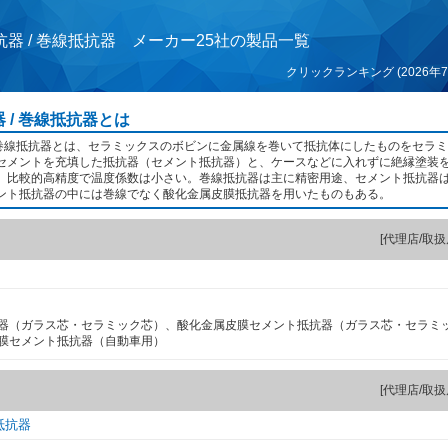
器 / 巻線抵抗器 メーカー25社の製品一覧
クリックランキング (2026年7
 / 巻線抵抗器とは
/ 巻線抵抗器とは、セラミックスのボビンに金属線を巻いて抵抗体にしたものをセラ
セメントを充填した抵抗器（セメント抵抗器）と、ケースなどに入れずに絶縁塗装
。比較的高精度で温度係数は小さい。巻線抵抗器は主に精密用途、セメント抵抗器
ント抵抗器の中には巻線でなく酸化金属皮膜抵抗器を用いたものもある。
[代理店/取扱
器（ガラス芯・セラミック芯）、酸化金属皮膜セメント抵抗器（ガラス芯・セラミ
膜セメント抵抗器（自動車用）
[代理店/取扱
抵抗器