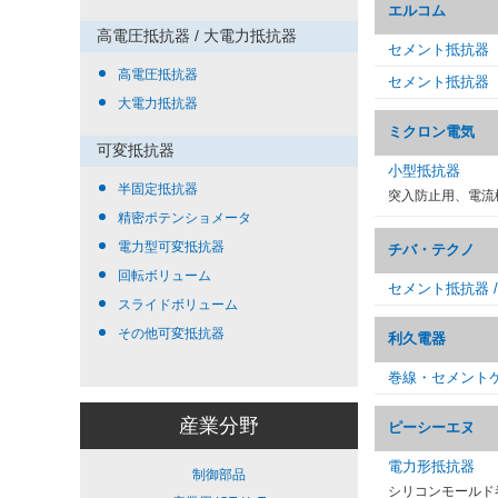
エルコム
高電圧抵抗器 / 大電力抵抗器
セメント抵抗器
高電圧抵抗器
セメント抵抗器
大電力抵抗器
ミクロン電気
可変抵抗器
小型抵抗器
半固定抵抗器
突入防止用、電流
精密ポテンショメータ
電力型可変抵抗器
チバ・テクノ
回転ボリューム
セメント抵抗器 /
スライドボリューム
その他可変抵抗器
利久電器
巻線・セメント
産業分野
ピーシーエヌ
電力形抵抗器
制御部品
シリコンモールド