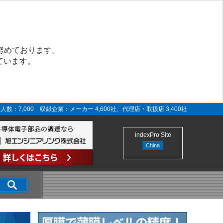
努めております。
ています。
人数：7,000 収録企業：メーカー 4,600社、代理店・取扱店 3,400社
indexPro Site
China