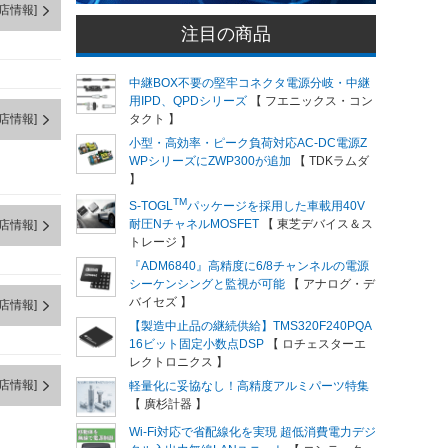
店情報]
注目の商品
中継BOX不要の堅牢コネクタ電源分岐・中継
用IPD、QPDシリーズ
【 フエニックス・コン
店情報]
タクト 】
小型・高効率・ピーク負荷対応AC-DC電源Z
WPシリーズにZWP300が追加
【 TDKラムダ
】
TM
S-TOGL
パッケージを採用した車載用40V
耐圧NチャネルMOSFET
【 東芝デバイス＆ス
店情報]
トレージ 】
『ADM6840』高精度に6/8チャンネルの電源
シーケンシングと監視が可能
【 アナログ・デ
バイセズ 】
店情報]
【製造中止品の継続供給】TMS320F240PQA
16ビット固定小数点DSP
【 ロチェスターエ
レクトロニクス 】
店情報]
軽量化に妥協なし！高精度アルミパーツ特集
【 廣杉計器 】
Wi-Fi対応で省配線化を実現 超低消費電力デジ