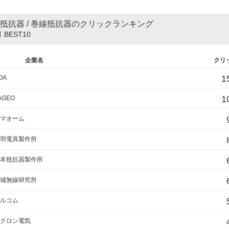
抵抗器 / 巻線抵抗器のクリックランキング
 BEST10
企業名
クリ
1
OA
1
AGEO
マオーム
羽電具製作所
本抵抗器製作所
城無線研究所
ルコム
クロン電気