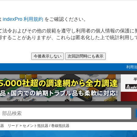
は
indexPro 利用規約
をご確認ください。
て法令およびその他の規範を遵守し利用者の個人情報の保護に
取得することがありますが、これらは匿名化した上で統計利用し
利用法
抗器 リード > セメント抵抗器 / 巻線抵抗器