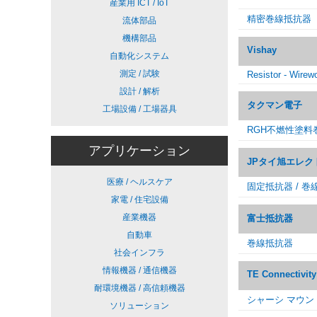
産業用 ICT / IoT
精密巻線抵抗器
流体部品
機構部品
Vishay
自動化システム
測定 / 試験
Resistor - Wirew
設計 / 解析
タクマン電子
工場設備 / 工場器具
RGH不燃性塗料
アプリケーション
JPタイ旭エレク
医療 / ヘルスケア
固定抵抗器 / 
家電 / 住宅設備
産業機器
富士抵抗器
自動車
巻線抵抗器
社会インフラ
情報機器 / 通信機器
TE Connectivity
耐環境機器 / 高信頼機器
シャーシ マウン
ソリューション