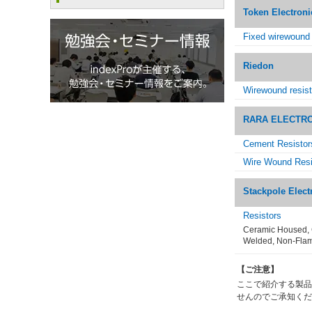
Token Electroni
Fixed wirewound i
Riedon
Wirewound resist
RARA ELECTR
Cement Resistor
Wire Wound Resi
Stackpole Elect
Resistors
Ceramic Housed, 
Welded, Non-Flam
【ご注意】
ここで紹介する製品
せんのでご承知くだ