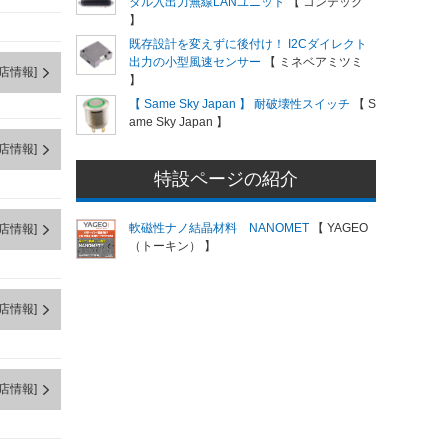
タル入出力無線LANユニット
【 コンテック
】
既存設計を変えずに後付け！ I2Cダイレクト
出力の小型風速センサー
【 ミネベアミツミ
店情報]
】
【 Same Sky Japan 】 耐破壊性スイッチ
【 S
ame Sky Japan 】
店情報]
特設ページの紹介
軟磁性ナノ結晶材料 NANOMET
【 YAGEO
店情報]
（トーキン） 】
店情報]
店情報]