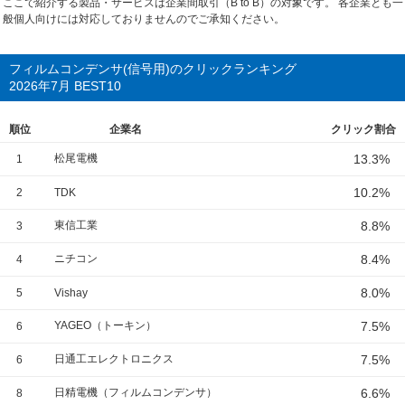
ここで紹介する製品・サービスは企業間取引（B to B）の対象です。 各企業とも一
般個人向けには対応しておりませんのでご承知ください。
フィルムコンデンサ(信号用)のクリックランキング
2026年7月 BEST10
順位
企業名
クリック割合
松尾電機
13.3%
1
10.2%
2
TDK
東信工業
8.8%
3
ニチコン
8.4%
4
8.0%
5
Vishay
YAGEO（トーキン）
7.5%
6
日通工エレクトロニクス
7.5%
6
日精電機（フィルムコンデンサ）
6.6%
8