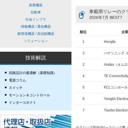
産業機器
車載用リレーのク
自動車
2026年7月 BEST7
社会インフラ
情報機器 / 通信機器
順位
企
耐環境機器 / 高信頼機器
ソリューション
1
Hongfa
2
パナソニック 
技術解説
2
Aratas（オム
回路設計の最適解（基礎知識）
4
TE Connectivit
電源コラム
5
FCLコンポー
スイッチ
モーション＆コントロール
6
Yonglin Electro
インターコネクト
7
Tianbo Electro
※クリック割合(%)＝クリック数