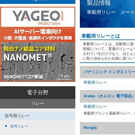
製品情報
車載用リレー メーカ
車載用リレーとは
車載用リレーとは、自動車に使
性能について、普通のリレーよ
されているだけでなく、ほとん
に取り決められた仕様に基づい
パナソニック インダストリ
車載用リレー
電子分野
Aratas（オムロン 電子部品
リレー
車載用リレー
車載用プリント基板用リレー、
信号用リレー
信号リレー
Hongfa