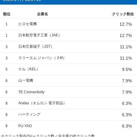
順位
企業名
クリック割合
ヒロセ電機
12.7%
1
日本航空電子工業（JAE）
12.7%
1
日本圧着端子（JST）
11.1%
3
スリーエム ジャパン（３M）
11.1%
3
ケル（KEL）
9.5%
5
山一電機
7.9%
6
7.9%
6
TE Connectivity
Aratas（オムロン 電子部品）
6.3%
8
ハーティング
6.3%
8
6.3%
8
FU-YAO
※クリック割合(%)＝クリック数／全企業の総クリック数