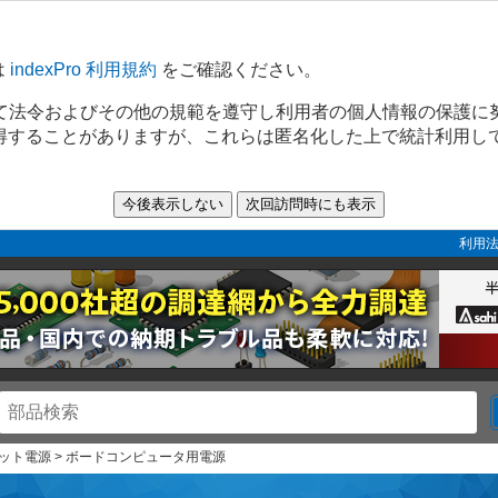
は
indexPro 利用規約
をご確認ください。
て法令およびその他の規範を遵守し利用者の個人情報の保護に
取得することがありますが、これらは匿名化した上で統計利用し
利用法
 ユニット電源 > ボードコンピュータ用電源