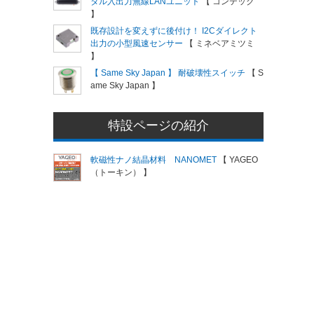
タル入出力無線LANユニット
【 コンテック
】
既存設計を変えずに後付け！ I2Cダイレクト
出力の小型風速センサー
【 ミネベアミツミ
】
【 Same Sky Japan 】 耐破壊性スイッチ
【 S
ame Sky Japan 】
特設ページの紹介
軟磁性ナノ結晶材料 NANOMET
【 YAGEO
（トーキン） 】