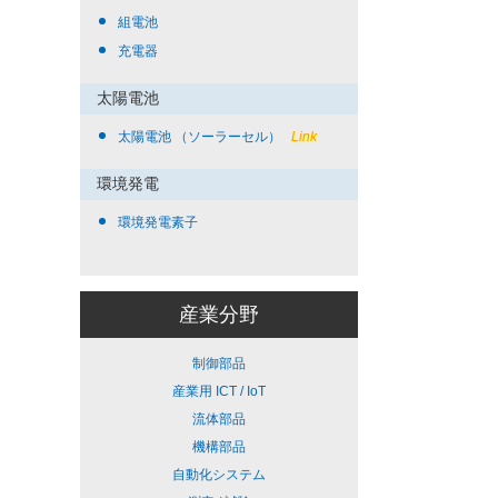
組電池
充電器
太陽電池
太陽電池 （ソーラーセル）
Link
環境発電
環境発電素子
産業分野
制御部品
産業用 ICT / IoT
流体部品
機構部品
自動化システム