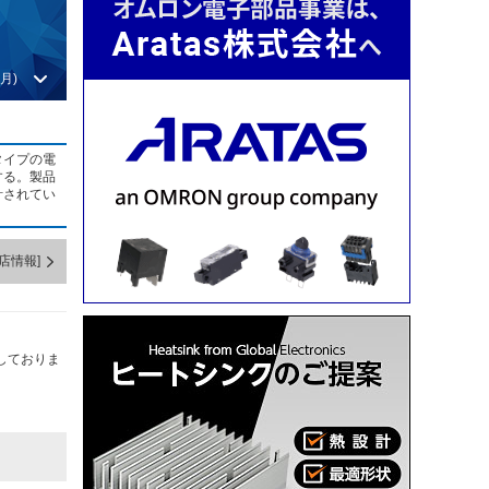
月)
タイプの電
する。製品
計されてい
店情報]
しておりま