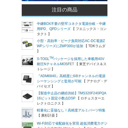
注目の商品
中継BOX不要の堅牢コネクタ電源分岐・中継
用IPD、QPDシリーズ
【 フエニックス・コン
タクト 】
小型・高効率・ピーク負荷対応AC-DC電源Z
WPシリーズにZWP300が追加
【 TDKラムダ
】
TM
S-TOGL
パッケージを採用した車載用40V
耐圧NチャネルMOSFET
【 東芝デバイス＆ス
トレージ 】
『ADM6840』高精度に6/8チャンネルの電源
シーケンシングと監視が可能
【 アナログ・デ
バイセズ 】
【製造中止品の継続供給】TMS320F240PQA
16ビット固定小数点DSP
【 ロチェスターエ
レクトロニクス 】
軽量化に妥協なし！高精度アルミパーツ特集
【 廣杉計器 】
Wi-Fi対応で省配線化を実現 超低消費電力デジ