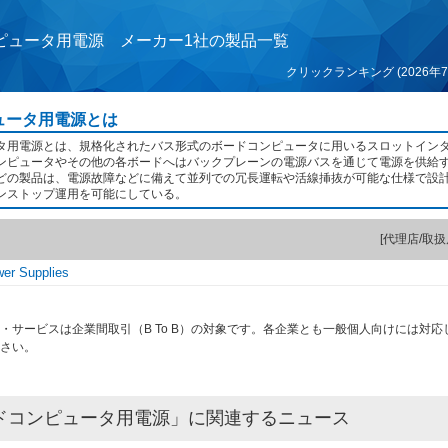
ピュータ用電源 メーカー1社の製品一覧
クリックランキング (2026年7
ュータ用電源とは
タ用電源とは、規格化されたバス形式のボードコンピュータに用いるスロットイン
ンピュータやその他の各ボードへはバックプレーンの電源バスを通じて電源を供給
どの製品は、電源故障などに備えて並列での冗長運転や活線挿抜が可能な仕様で設
ンストップ運用を可能にしている。
[代理店/取扱
er Supplies
・サービスは企業間取引（B To B）の対象です。各企業とも一般個人向けには対応
さい。
ドコンピュータ用電源」に関連するニュース