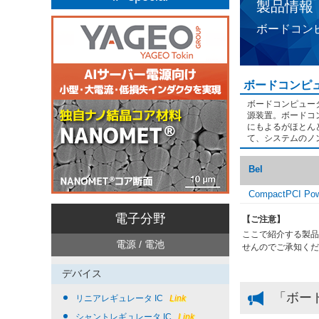
製品情報
ボードコン
ボードコンピ
ボードコンピュー
源装置。ボードコ
にもよるがほとん
て、システムのノ
Bel
CompactPCI Pow
電子分野
【ご注意】
ここで紹介する製品
電源 / 電池
せんのでご承知くだ
デバイス
「ボー
リニアレギュレータ IC
Link
シャントレギュレータ IC
Link