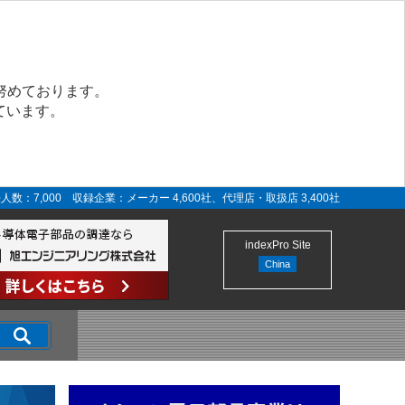
努めております。
ています。
人数：7,000 収録企業：メーカー 4,600社、代理店・取扱店 3,400社
indexPro Site
China