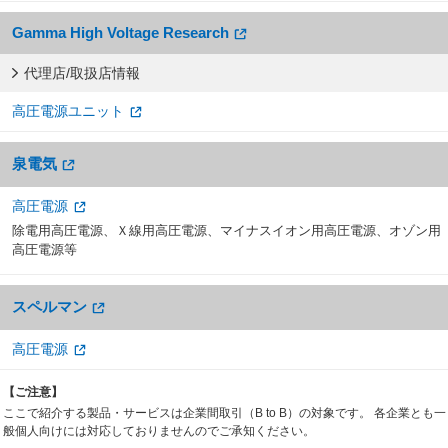
Gamma High Voltage Research
代理店/取扱店情報
高圧電源ユニット
泉電気
高圧電源
除電用高圧電源、Ｘ線用高圧電源、マイナスイオン用高圧電源、オゾン用
高圧電源等
スペルマン
高圧電源
【ご注意】
ここで紹介する製品・サービスは企業間取引（B to B）の対象です。 各企業とも一
般個人向けには対応しておりませんのでご承知ください。