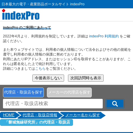
日本最大の電子・産業部品ポータルサイト indexPro
indexPro のご利用にあたって
2022年4月より、利用規約を制定しています。詳細は
indexPro 利用規約
をご確
認ください。
また本ウェブサイトでは、利用者の個人情報について法令およびその他の規範を
遵守し利用者の個人情報の保護に努めております。
利用にあたりIPアドレス、またはセッションIDを取得することがありますが、こ
れらは匿名化した上で統計利用しています。
詳細につきましては
こちら
をご覧頂ください。
代理店・取扱店を探す
メーカーの代理店を探す
HOME
代理店・取扱店情報
メーカー名から探す
「磐城無線研究所」の代理店・取扱店