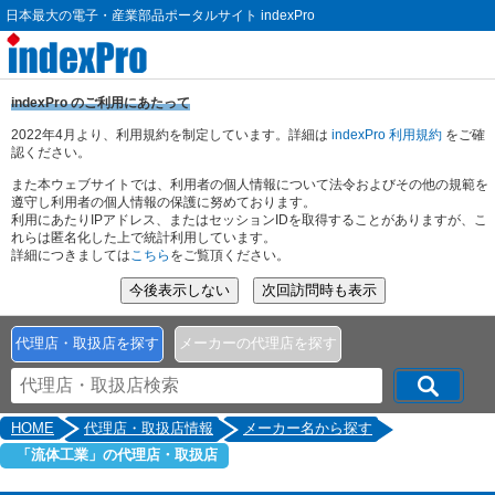
日本最大の電子・産業部品ポータルサイト indexPro
indexPro のご利用にあたって
2022年4月より、利用規約を制定しています。詳細は
indexPro 利用規約
をご確
認ください。
また本ウェブサイトでは、利用者の個人情報について法令およびその他の規範を
遵守し利用者の個人情報の保護に努めております。
利用にあたりIPアドレス、またはセッションIDを取得することがありますが、こ
れらは匿名化した上で統計利用しています。
詳細につきましては
こちら
をご覧頂ください。
代理店・取扱店を探す
メーカーの代理店を探す
HOME
代理店・取扱店情報
メーカー名から探す
「流体工業」の代理店・取扱店