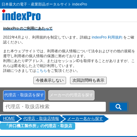
日本最大の電子・産業部品ポータルサイト indexPro
indexPro のご利用にあたって
2022年4月より、利用規約を制定しています。詳細は
indexPro 利用規約
をご確
認ください。
また本ウェブサイトでは、利用者の個人情報について法令およびその他の規範を
遵守し利用者の個人情報の保護に努めております。
利用にあたりIPアドレス、またはセッションIDを取得することがありますが、こ
れらは匿名化した上で統計利用しています。
詳細につきましては
こちら
をご覧頂ください。
代理店・取扱店を探す
メーカーの代理店を探す
HOME
代理店・取扱店情報
メーカー名から探す
「井口機工製作所」の代理店・取扱店