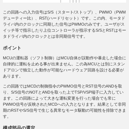
この回路への入力信号はS/S（スタート/ストップ）、PWMO（PWM
デューティー比）、RST(ハードリセット）です。この内、モータド
ライバ内のクロックに同期した信号はPWMOのみです。ユーザがス
イッチ等で指示したり上位コントローラが指示するS/SとRSTはモー
タドライバ内のクロックとは非同期信号です。
ポイント
MCUの運転器（ソフト制御）はMCU自体が誤動作や暴走した場合に
自律的に運転を止める事が出来ません。この為MCUとは別にスタン
ドアロンで独立した動作が可能なハードウェア回路を設ける必要が
あります。
この回路ではMCDの制御指令のPWMO信号とRST信号のANDを取
り、S/S信号のNOTとANDを取った上でTSP/VSP端子に入力してい
ます。この回路によって大きな運転変更を行った場合でも常に
PWMO信号が反映されたMCDへの入力となります。結果として非同
期のRSTやS/S信号で生じる異常なモータ駆動の可能性を排除できま
す。
構成部品の選定