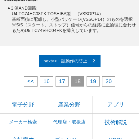
●３値AND回路:
U4:TC74HC08FK TOSHIBA製 （VSSOP14）
基板面積に配慮し、小型パッケージ(VSSOP14）のものを選択
※S/S（スタート、ストップ）信号からの経路に正論理に合わせ
るためU5:TC74VHC04FKを挿入しています。
誤動作の防止 ２
<<
16
17
18
19
20
電子分野
産業分野
アプリ
技術解説
メーカー検索
代理店・取扱店